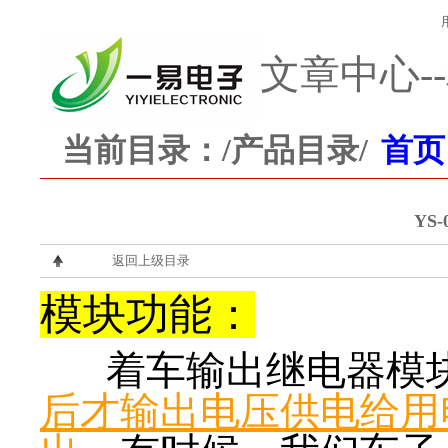
文章中心-
当前目录：
/产品目录/
首页
YS
返回上级目录
模块功能：
着车输出继电器模
后才输出电压供电给用